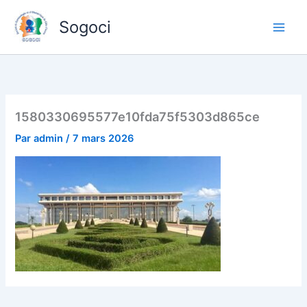
Aller
Sogoci
au
contenu
1580330695577e10fda75f5303d865ce
Par
admin
/
7 mars 2026