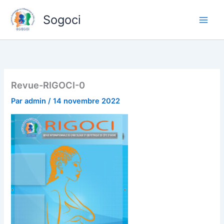
Aller
Sogoci
au
contenu
Revue-RIGOCI-0
Par
admin
/
14 novembre 2022