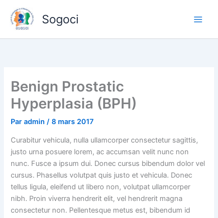
Aller
Sogoci
au
contenu
Benign Prostatic
Hyperplasia (BPH)
Par
admin
/
8 mars 2017
Curabitur vehicula, nulla ullamcorper consectetur sagittis,
justo urna posuere lorem, ac accumsan velit nunc non
nunc. Fusce a ipsum dui. Donec cursus bibendum dolor vel
cursus. Phasellus volutpat quis justo et vehicula. Donec
tellus ligula, eleifend ut libero non, volutpat ullamcorper
nibh. Proin viverra hendrerit elit, vel hendrerit magna
consectetur non. Pellentesque metus est, bibendum id